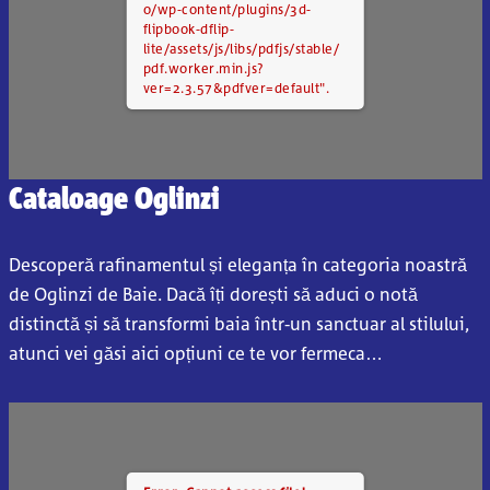
o/wp-content/plugins/3d-
flipbook-dflip-
lite/assets/js/libs/pdfjs/stable/
pdf.worker.min.js?
ver=2.3.57&pdfver=default".
Cataloage Oglinzi
Descoperă rafinamentul și eleganța în categoria noastră
de Oglinzi de Baie. Dacă îți dorești să aduci o notă
distinctă și să transformi baia într-un sanctuar al stilului,
atunci vei găsi aici opțiuni ce te vor fermeca…