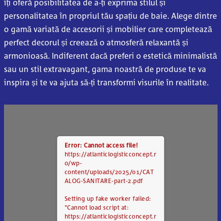
îți oferă posibilitatea de a-ți exprima stilul și
personalitatea în propriul tău spațiu de baie. Alege dintre
o gamă variată de accesorii și mobilier care completează
perfect decorul și creează o atmosferă relaxantă și
armonioasă. Indiferent dacă preferi o estetică minimalistă
sau un stil extravagant, gama noastră de produse te va
inspira și te va ajuta să-ți transformi visurile în realitate.
Error: Cannot access file!
https://atlanticlogisticconcept.r
o/wp-
content/uploads/2025/01/CAT
ALOG-SANITARE-part-2.pdf
Setting up fake worker failed:
"Cannot load script at:
https://atlanticlogisticconcept.r