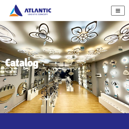
Sari
la
conținut
Catalog