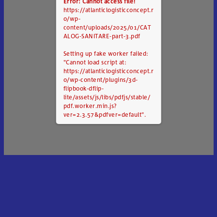
Error: Cannot access file!
https://atlanticlogisticconcept.r
o/wp-
content/uploads/2025/01/CAT
ALOG-SANITARE-part-3.pdf
Setting up fake worker failed:
"Cannot load script at:
https://atlanticlogisticconcept.r
o/wp-content/plugins/3d-
flipbook-dflip-
lite/assets/js/libs/pdfjs/stable/
pdf.worker.min.js?
ver=2.3.57&pdfver=default".