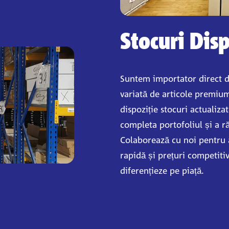
Stocuri Dis
Suntem importator direct 
variată de articole premiu
dispoziție stocuri actualizat
completa portofoliul și a ră
Colaborează cu noi pentru a
rapidă și prețuri competitiv
diferențieze pe piață.