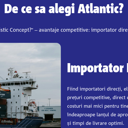
De ce sa alegi Atlantic?
istic Concept?” – avantaje competitive: importator dire
Importator 
Fiind importatori direcți, e
prețuri competitive, direct 
costuri mai mici pentru tin
îndeaproape lanțul de apro
și timpi de livrare optimi.