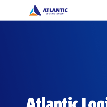
Sari
la
conținut
Atlantic Log