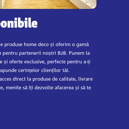
ponibile
de produse home deco și oferim o gamă
m pentru partenerii noștri B2B. Punem la
e și oferte exclusive, perfecte pentru a-ți
spunde cerințelor clienților tăi.
cces direct la produse de calitate, livrare
e, menite să îți dezvolte afacerea și să te