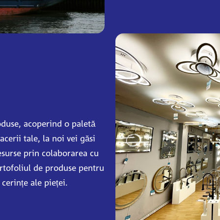
oduse, acoperind o paletă
cerii tale, la noi vei găsi
esurse prin colaborarea cu
rtofoliul de produse pentru
cerințe ale pieței.