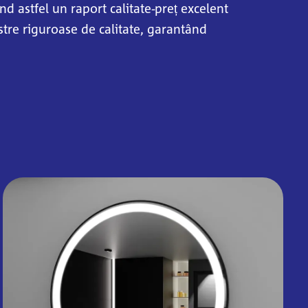
d astfel un raport calitate-preț excelent
stre riguroase de calitate, garantând