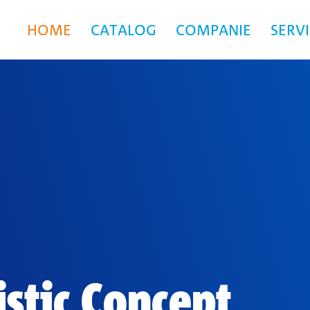
HOME
CATALOG
COMPANIE
SERVI
istic Concept