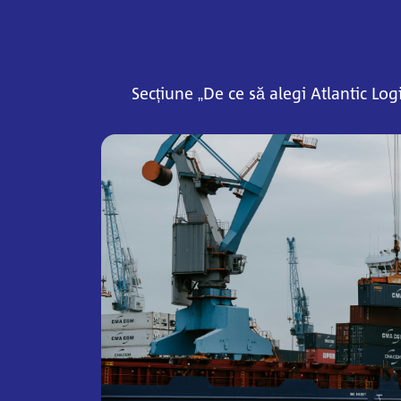
Secțiune „De ce să alegi Atlantic Log